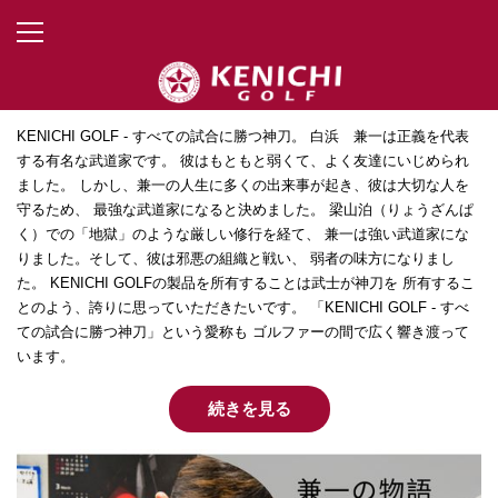
兼一の物語
KENICHI GOLF - すべての試合に勝つ神刀。 白浜 兼一は正義を代表
する有名な武道家です。 彼はもともと弱くて、よく友達にいじめられ
ました。 しかし、兼一の人生に多くの出来事が起き、彼は大切な人を
守るため、 最強な武道家になると決めました。 梁山泊（りょうざんぱ
く）での「地獄」のような厳しい修行を経て、 兼一は強い武道家にな
りました。そして、彼は邪悪の組織と戦い、 弱者の味方になりまし
た。 KENICHI GOLFの製品を所有することは武士が神刀を 所有するこ
とのよう、誇りに思っていただきたいです。 「KENICHI GOLF - すべ
ての試合に勝つ神刀」という愛称も ゴルファーの間で広く響き渡って
います。
続きを見る