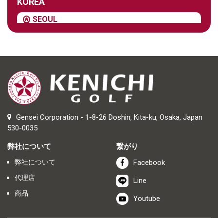
KOREA
SEOUL
One Golf, Gongdeok I-Park 36, Mallijae-ro, Mapo-gu,
Seoul (
仕方
)
Gensei Corporation - 1-8-26 Doshin, Kita-ku, Osaka, Japan
530-0035
弊社について
繋がり
弊社について
Facebook
代理店
Line
商品
Youtube