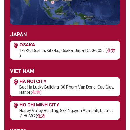
JAPAN
OSAKA
1-8-26 Doshin, Kita-ku, Osaka, Japan 530-0035 (
仕方
)
VIET NAM
HA NOI CITY
Bac Ha Lucky Building, 30 Pham Van Dong, Cau Giay,
Hanoi (
仕方
)
HO CHI MINH CITY
Happy Valley Building, 834 Nguyen Van Linh, District
7, HCMC (
仕方
)